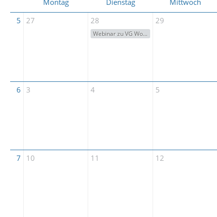
Montag
Dienstag
Mittwoch
5
27
28
29
Webinar zu VG Wort: Metis-Anmeldung ganz einfach (bis 31.1.) per Zoom
6
3
4
5
7
10
11
12