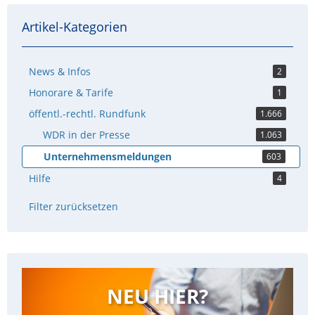
Artikel-Kategorien
News & Infos
2
Honorare & Tarife
1
öffentl.-rechtl. Rundfunk
1.666
WDR in der Presse
1.063
Unternehmensmeldungen
603
Hilfe
4
Filter zurücksetzen
NEU HIER?