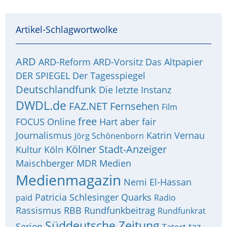
Artikel-Schlagwortwolke
ARD
ARD-Reform
ARD-Vorsitz
Das Altpapier
DER SPIEGEL
Der Tagesspiegel
Deutschlandfunk
Die letzte Instanz
DWDL.de
FAZ.NET
Fernsehen
Film
free
FOCUS Online
Hart aber fair
Journalismus
Katrin Vernau
Jörg Schönenborn
Kölner Stadt-Anzeiger
Kultur
Köln
Maischberger
MDR
Medien
Medienmagazin
Nemi El-Hassan
Patricia Schlesinger
Quarks
paid
Radio
Rassismus
RBB
Rundfunkbeitrag
Rundfunkrat
Süddeutsche Zeitung
Serien
taz