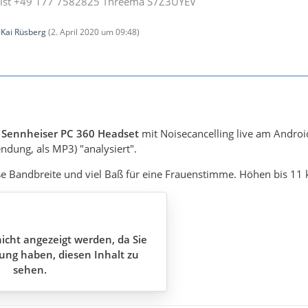
ist +49 177 7582825 Threema S7Z3UYEV
n
Kai Rüsberg
(
2. April 2020 um 09:48
)
s
Sennheiser PC 360 Headset
mit Noisecancelling live am Androi
dung, als MP3) "analysiert".
oße Bandbreite und viel Baß für eine Frauenstimme. Höhen bis 11 
icht angezeigt werden, da Sie
ung haben, diesen Inhalt zu
sehen.