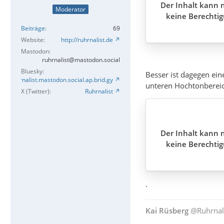
Der Inhalt kann n
Moderator
keine Berechtig
Beiträge
69
Website
http://ruhrnalist.de
Mastodon
ruhrnalist@mastodon.social
Bluesky
Besser ist dagegen ei
Ruhrnalist.mastodon.social.ap.brid.gy
unteren Hochtonberei
X (Twitter)
Ruhrnalist
Der Inhalt kann n
keine Berechtig
.
Kai Rüsberg
@Ruhrnal