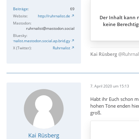
Beiträge
69
Website
http://ruhrnalist.de
Der Inhalt kann n
Mastodon
keine Berechtig
ruhrnalist@mastodon.social
Bluesky
Ruhrnalist.mastodon.social.ap.brid.gy
X (Twitter)
Ruhrnalist
Kai Rüsberg
@Ruhrnal
7. April 2020 um 15:13
Habt ihr Euch schon m
hohen Töne enden hier 
groß.
Kai Rüsberg