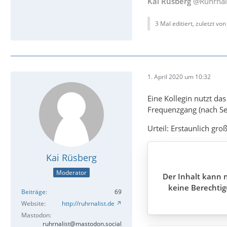
Kai Rüsberg
@Ruhrnal
3 Mal editiert, zuletzt vo
1. April 2020 um 10:32
Eine Kollegin nutzt da
Frequenzgang (nach Sen
Urteil: Erstaunlich gr
Kai Rüsberg
Moderator
Der Inhalt kann n
keine Berechtig
Beiträge
69
Website
http://ruhrnalist.de
Mastodon
ruhrnalist@mastodon.social