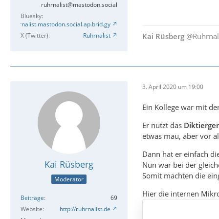
ruhrnalist@mastodon.social
Bluesky
Ruhrnalist.mastodon.social.ap.brid.gy
X (Twitter)
Ruhrnalist
Kai Rüsberg
@Ruhrnal
3. April 2020 um 19:00
Ein Kollege war mit de
Er nutzt das
Diktierge
etwas mau, aber vor al
Dann hat er einfach d
Kai Rüsberg
Nun war bei der gleich
Somit machten die ein
Moderator
Hier die internen Mikr
Beiträge
69
Website
http://ruhrnalist.de