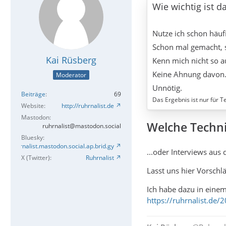
Wie wichtig ist 
Nutze ich schon häuf
Schon mal gemacht, s
Kai Rüsberg
Kenn mich nicht so au
Keine Ahnung davon. 
Moderator
Unnötig.
Beiträge
69
Das Ergebnis ist nur für T
Website
http://ruhrnalist.de
Mastodon
Welche Techni
ruhrnalist@mastodon.social
Bluesky
Ruhrnalist.mastodon.social.ap.brid.gy
...oder Interviews aus
X (Twitter)
Ruhrnalist
Lasst uns hier Vorsch
Ich habe dazu in einem
https://ruhrnalist.de