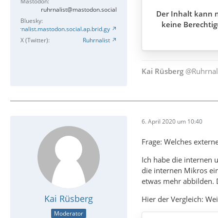
Mastodon
ruhrnalist@mastodon.social
Der Inhalt kann n
Bluesky
keine Berechtig
Ruhrnalist.mastodon.social.ap.brid.gy
X (Twitter)
Ruhrnalist
Kai Rüsberg
@Ruhrnal
6. April 2020 um 10:40
Frage: Welches extern
Ich habe die internen
die internen Mikros e
etwas mehr abbilden. D
Kai Rüsberg
Hier der Vergleich: We
Moderator