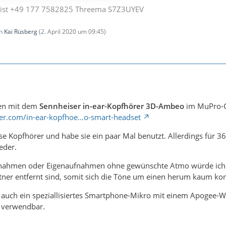
ist +49 177 7582825 Threema S7Z3UYEV
on
Kai Rüsberg
(
2. April 2020 um 09:45
)
en mit dem
Sennheiser in-ear-Kopfhörer 3D-Ambeo
im MuPro-G
ser.com/in-ear-kopfhoe…o-smart-headset
se Kopfhörer und habe sie ein paar Mal benutzt. Allerdings für 3
eder.
fnahmen oder Eigenaufnahmen ohne gewünschte Atmo würde ich sie 
ner entfernt sind, somit sich die Töne um einen herum kaum kontr
 auch ein speziallisiertes Smartphone-Mikro mit einem Apogee-Wa
s verwendbar.