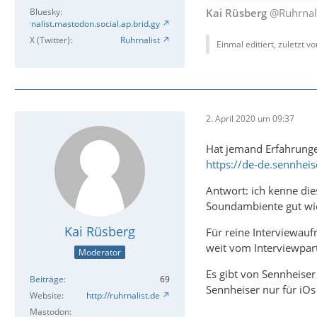
Kai Rüsberg
@Ruhrnal
Bluesky
Ruhrnalist.mastodon.social.ap.brid.gy
X (Twitter)
Ruhrnalist
Einmal editiert, zuletzt v
2. April 2020 um 09:37
Hat jemand Erfahrung
https://de-de.sennhei
Antwort: ich kenne die
Soundambiente gut wi
Kai Rüsberg
Für reine Interviewau
weit vom Interviewpart
Moderator
Es gibt von Sennheiser
Beiträge
69
Sennheiser nur für iO
Website
http://ruhrnalist.de
Mastodon