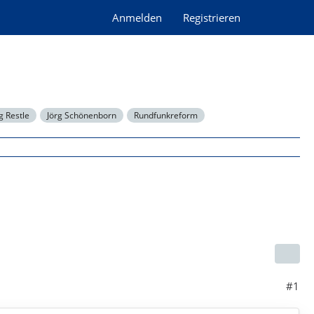
Anmelden
Registrieren
 Restle
Jörg Schönenborn
Rundfunkreform
#1