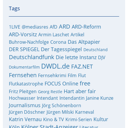
Tags
ARD
ARD-Reform
1LIVE
@mediasres
AfD
ARD-Vorsitz
Armin Laschet
Artikel
Das Altpapier
Buhrow-Nachfolge
Corona
DER SPIEGEL
Der Tagesspiegel
Deutschland
Deutschlandfunk
Die letzte Instanz
DJV
DWDL.de
FAZ.NET
Dokumentarfilm
Fernsehen
Fernsehkrimi
Film
Flut
free
FOCUS Online
Flutkatastrophe
Hart aber fair
Fritz Pleitgen
Georg Restle
Hochwasser
Intendant
Intendantin
Janine Kunze
Journalismus
Jörg Schönenborn
Jürgen Döschner
Jürgen Milski
Karneval
Katrin Vernau
Kultur
Kino & TV
Krimi-Serien
Kölner Stadt-Anzeiger
Köln
Literatur