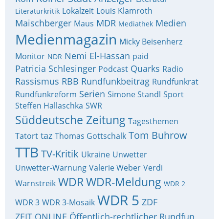
Lokalzeit
Louis Klamroth
Literaturkritik
Maischberger
MDR
Medien
Maus
Mediathek
Medienmagazin
Micky Beisenherz
Nemi El-Hassan
Monitor
paid
NDR
Patricia Schlesinger
Quarks
Podcast
Radio
Rassismus
RBB
Rundfunkbeitrag
Rundfunkrat
Serien
Rundfunkreform
Simone Standl
Sport
Steffen Hallaschka
SWR
Süddeutsche Zeitung
Tagesthemen
Tom Buhrow
taz
Tatort
Thomas Gottschalk
TTB
TV-Kritik
Ukraine
Unwetter
Unwetter-Warnung
Valerie Weber
Verdi
WDR
WDR-Meldung
Warnstreik
WDR 2
WDR 5
ZDF
WDR 3
WDR 3-Mosaik
ZEIT ONLINE
Öffentlich-rechtlicher Rundfun