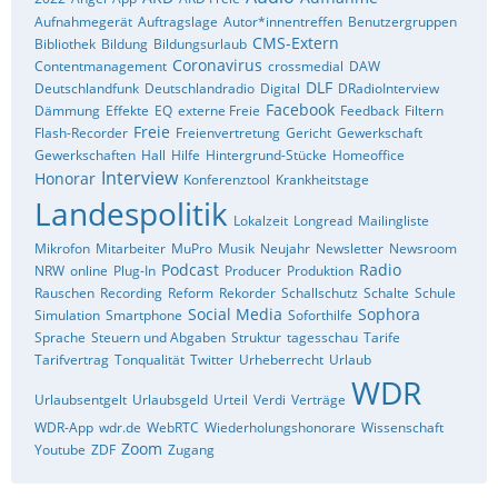
Aufnahmegerät
Auftragslage
Autor*innentreffen
Benutzergruppen
CMS-Extern
Bibliothek
Bildung
Bildungsurlaub
Coronavirus
Contentmanagement
crossmedial
DAW
DLF
Deutschlandfunk
Deutschlandradio
Digital
DRadioInterview
Facebook
Dämmung
Effekte
EQ
externe Freie
Feedback
Filtern
Freie
Flash-Recorder
Freienvertretung
Gericht
Gewerkschaft
Gewerkschaften
Hall
Hilfe
Hintergrund-Stücke
Homeoffice
Interview
Honorar
Konferenztool
Krankheitstage
Landespolitik
Lokalzeit
Longread
Mailingliste
Mikrofon
Mitarbeiter
MuPro
Musik
Neujahr
Newsletter
Newsroom
Podcast
Radio
NRW
online
Plug-In
Producer
Produktion
Rauschen
Recording
Reform
Rekorder
Schallschutz
Schalte
Schule
Social Media
Sophora
Simulation
Smartphone
Soforthilfe
Sprache
Steuern und Abgaben
Struktur
tagesschau
Tarife
Tarifvertrag
Tonqualität
Twitter
Urheberrecht
Urlaub
WDR
Urlaubsentgelt
Urlaubsgeld
Urteil
Verdi
Verträge
WDR-App
wdr.de
WebRTC
Wiederholungshonorare
Wissenschaft
Zoom
Youtube
ZDF
Zugang